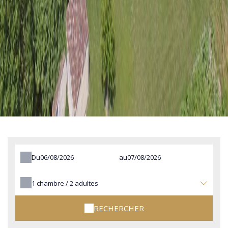
Du
au
1
chambre /
2
adultes
RECHERCHER