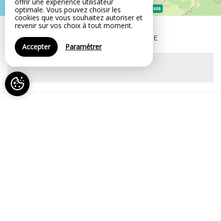
offrir une expérience utilisateur
optimale. Vous pouvez choisir les
cookies que vous souhaitez autoriser et
revenir sur vos choix à tout moment.
Le Château
17380 ANNEZAY - FRANCE
Accepter
Paramétrer
Votre confort,
nos services
Abri moto
Cuisine indépendante
Abri pour vélo ou VTT
Entrée indépendante
Animaux non
Etage
acceptés
Jardin paysager
Bibliothèque
Parc
Billard
Parking gratuit
Bouilloire électrique
Randonnée pédestre